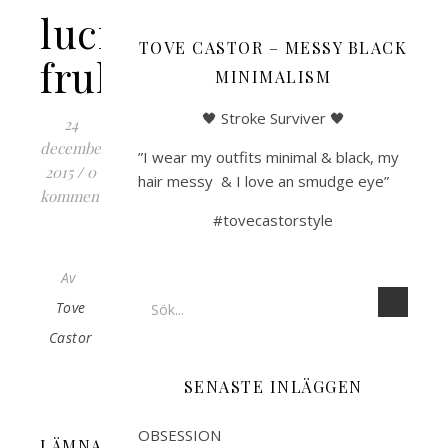
lucia
TOVE CASTOR – MESSY BLACK
frukost
MINIMALISM
🖤 Stroke Surviver 🖤
24
december,
”I wear my outfits minimal & black, my
2015
/
0
hair messy & I love an smudge eye”
kommentarer
#tovecastorstyle
Av
Tove
Castor
SENASTE INLÄGGEN
OBSESSION
LÄMNA