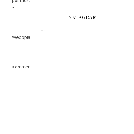
postadress
*
INSTAGRAM
…
Webbplats
Kommentar