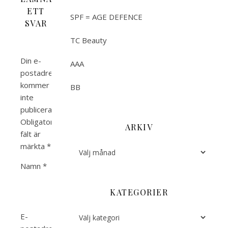
ETT
SPF = AGE DEFENCE
SVAR
TC Beauty
Din e-
AAA
postadress
kommer
BB
inte
publiceras.
Obligatoriska
ARKIV
fält är
märkta
*
Arkiv
Namn
*
KATEGORIER
Kategorier
E-