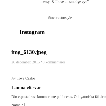
messy & I love an smudge eye”
#tovecastorstyle
.
Instagram
…
img_6130.jpeg
26 december, 2015
/
0 kommentarer
Av
Tove Castor
Lämna ett svar
Din e-postadress kommer inte publiceras.
Obligatoriska fält är
Namn
*