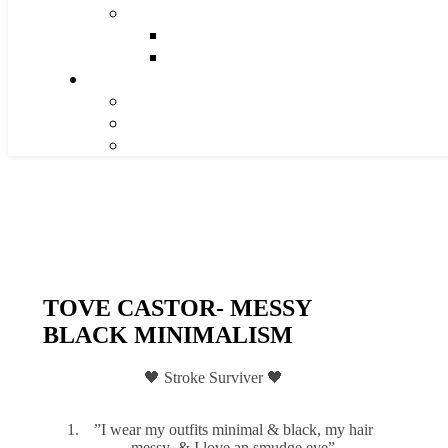
TOVE CASTOR- MESSY
BLACK MINIMALISM
🖤 Stroke Surviver 🖤
”I wear my outfits minimal & black, my hair
messy & I love an smudge eye”