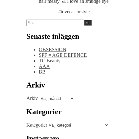
hair messy & I love an smudge eye”
#tovecastorstyle
Senaste inläggen
OBSESSION
SPF = AGE DEFENCE
TC Beauty
AAA
BB
Arkiv
Arkiv
Kategorier
Kategorier
Instagram