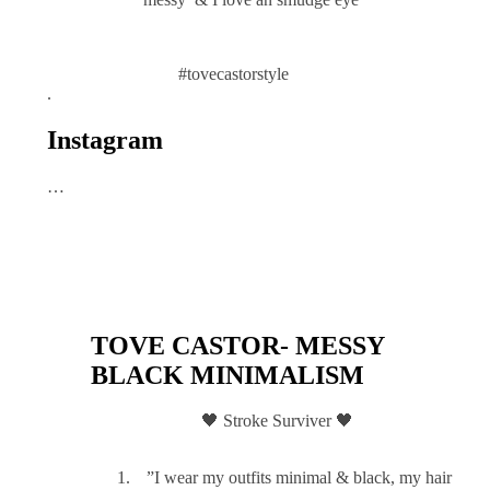
#tovecastorstyle
.
Instagram
…
TOVE CASTOR- MESSY
BLACK MINIMALISM
🖤 Stroke Surviver 🖤
”I wear my outfits minimal & black, my hair