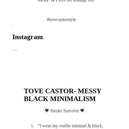
#tovecastorstyle
.
Instagram
…
TOVE CASTOR- MESSY
BLACK MINIMALISM
🖤 Stroke Surviver 🖤
”I wear my outfits minimal & black,