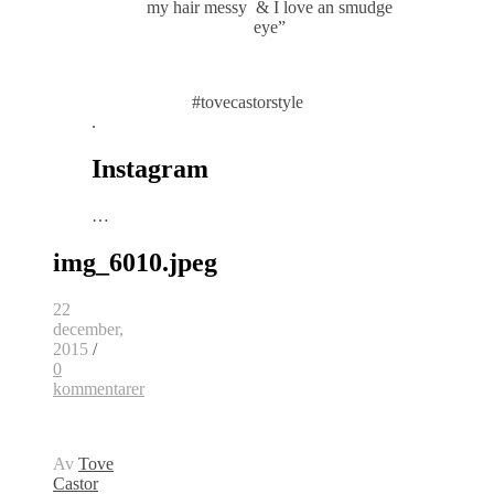
my hair messy & I love an smudge
eye”
#tovecastorstyle
.
Instagram
…
img_6010.jpeg
22
december,
2015
/
0
kommentarer
Av
Tove
Castor