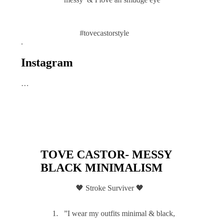
#tovecastorstyle
.
Instagram
…
TOVE CASTOR- MESSY
BLACK MINIMALISM
🖤 Stroke Surviver 🖤
”I wear my outfits minimal & black,