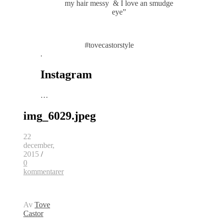
my hair messy & I love an smudge
eye”
#tovecastorstyle
.
Instagram
…
img_6029.jpeg
22
december,
2015
/
0
kommentarer
Av
Tove
Castor