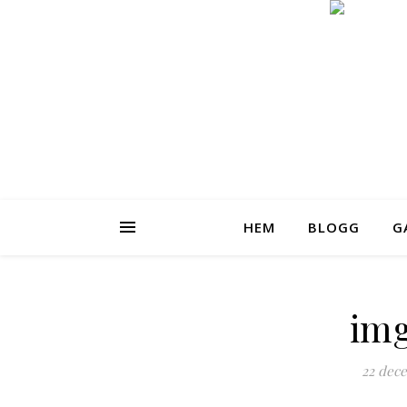
HEM
BLOGG
G
img
22 dece