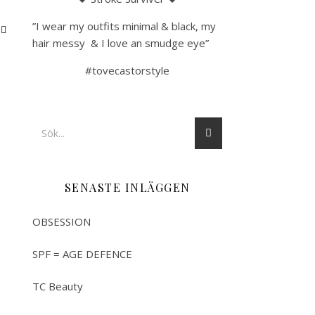
”I wear my outfits minimal & black, my
hair messy & I love an smudge eye”
#tovecastorstyle
SENASTE INLÄGGEN
OBSESSION
SPF = AGE DEFENCE
TC Beauty