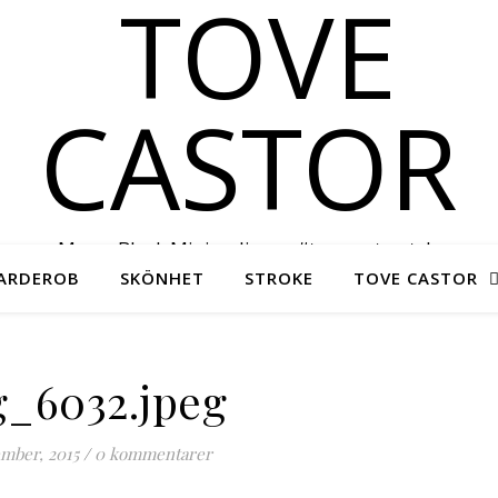
Messy Black Minimalism – #tovecastorstyle
ARDEROB
SKÖNHET
STROKE
TOVE CASTOR
_6032.jpeg
mber, 2015
/
0 kommentarer