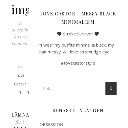
img_0906.jpeg
TOVE CASTOR – MESSY BLACK
MINIMALISM
23
december,
Stroke Surviver
2015
/
0
kommentarer
”I wear my outfits minimal & black, my
hair messy & I love an smudge eye”
#tovecastorstyle
Av
Tove
Castor
SENASTE INLÄGGEN
LÄMNA
ETT
OBSESSION