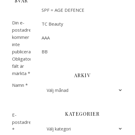
SVAR
SPF = AGE DEFENCE
Din e-
TC Beauty
postadress
kommer
AAA
inte
publiceras.
BB
Obligatoriska
fält är
märkta
*
ARKIV
Namn
*
Arkiv
KATEGORIER
E-
postadress
Kategorier
*