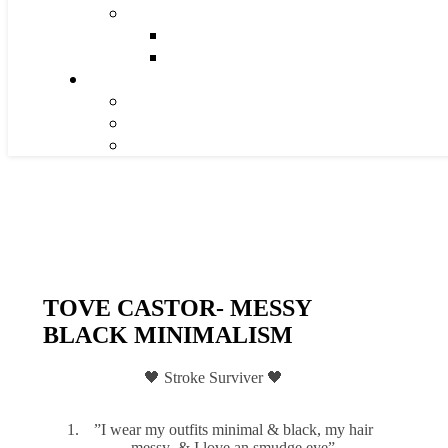
TOVE CASTOR- MESSY
BLACK MINIMALISM
🖤 Stroke Surviver 🖤
”I wear my outfits minimal & black, my hair
messy & I love an smudge eye”