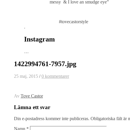
messy & I love an smudge eye”
#tovecastorstyle
.
Instagram
…
1422994761-7957.jpg
25 maj, 2015
/
0 kommentarer
Av
Tove Castor
Lämna ett svar
Din e-postadress kommer inte publiceras.
Obligatoriska fält är
Namn
*