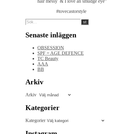
hair messy & I love an smudge eye”
#tovecastorstyle
Senaste inläggen
OBSESSION
SPF = AGE DEFENCE
TC Beauty
AAA
BB
Arkiv
Arkiv
Kategorier
Kategorier
Instagram