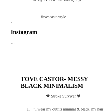
#tovecastorstyle
.
Instagram
…
TOVE CASTOR- MESSY
BLACK MINIMALISM
🖤 Stroke Surviver 🖤
”I wear my outfits minimal & black, my hair