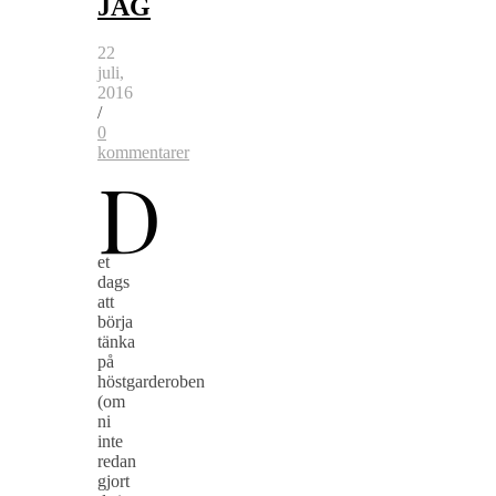
JAG
22
juli,
2016
/
0
kommentarer
D
et
dags
att
börja
tänka
på
höstgarderoben
(om
ni
inte
redan
gjort