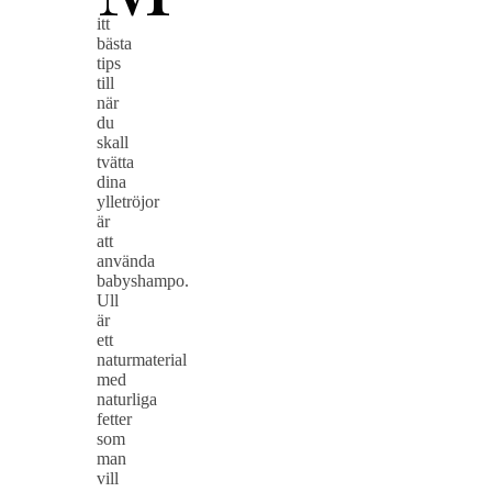
itt
bästa
tips
till
när
du
skall
tvätta
dina
ylletröjor
är
att
använda
babyshampo.
Ull
är
ett
naturmaterial
med
naturliga
fetter
som
man
vill