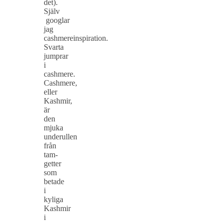
det).
Själv
googlar
jag
cashmereinspiration.
Svarta
jumprar
i
cashmere.
Cashmere,
eller
Kashmir,
är
den
mjuka
underullen
från
tam-
getter
som
betade
i
kyliga
Kashmir
i