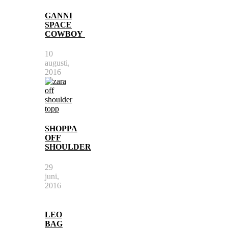
GANNI
SPACE
COWBOY
10
augusti,
2016
SHOPPA
OFF
SHOULDER
29
juni,
2016
LEO
BAG