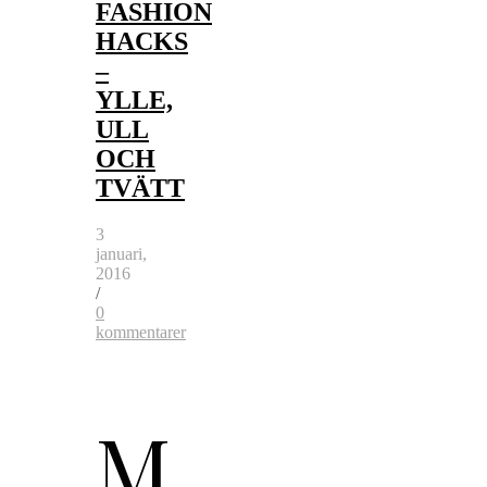
FASHION
HACKS
–
YLLE,
ULL
OCH
TVÄTT
3
januari,
2016
/
0
kommentarer
M