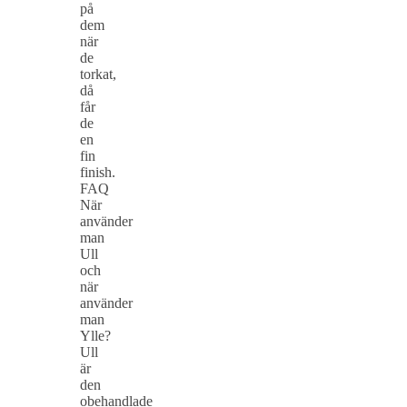
på
dem
när
de
torkat,
då
får
de
en
fin
finish.
FAQ
När
använder
man
Ull
och
när
använder
man
Ylle?
Ull
är
den
obehandlade