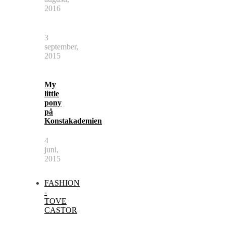
2016
3
september,
2015
My
little
pony
på
Konstakademien
4
juni,
2015
FASHION
-
TOVE
CASTOR