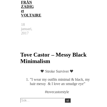
FRÅN
ZADIG
et
VOLTAIRE
18
januari,
2017
Tove Castor – Messy Black
Minimalism
🖤 Stroke Surviver 🖤
”I wear my outfits minimal & black, my
hair messy & I love an smudge eye”
#tovecastorstyle