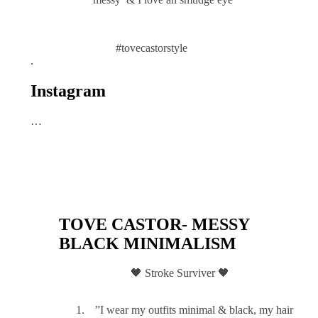
#tovecastorstyle
.
Instagram
…
TOVE CASTOR- MESSY
BLACK MINIMALISM
🖤 Stroke Surviver 🖤
”I wear my outfits minimal & black, my hair