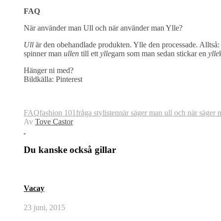
FAQ
När använder man Ull och när använder man Ylle?
Ull
är den obehandlade produkten. Ylle den processade. Alltså: 
spinner man
ullen
till ett
ylle
garn som man sedan stickar en
ylle
Hänger ni med?
Bildkälla: Pinterest
FAQ
fashion 101
fråga stylisten
när säger man ull och när säger 
Av
Tove Castor
Du kanske också gillar
Vacay
23 juni, 2015