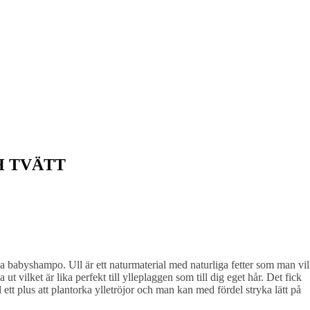
H TVÄTT
vända babyshampo. Ull är ett naturmaterial med naturliga fetter som man vil
 ut vilket är lika perfekt till ylleplaggen som till dig eget hår. Det fick
d ett plus att plantorka ylletröjor och man kan med fördel stryka lätt på