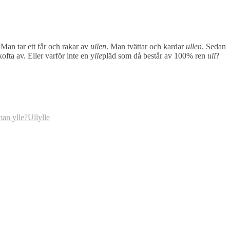
Man tar ett får och rakar av
ullen
. Man tvättar och kardar
ullen
. Sedan
kofta av. Eller varför inte en y
lle
pläd som då består av 100% ren
ull
?
man ylle?
Ull
ylle