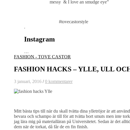
messy & I love an smudge eye”
#tovecastorstyle
.
Instagram
…
FASHION - TOVE CASTOR
FASHION HACKS – YLLE, ULL OC
3 januari, 2016
/
0 kommentarer
Mitt bästa tips till när du skall tvätta dina ylletröjor är att an
bevara och schampo är till för att tvätta bort smuts men inte torka
jag lära mig på materialläran på Universitetet. Sedan är det allti
dem när de torkat, då får de en fin finish.