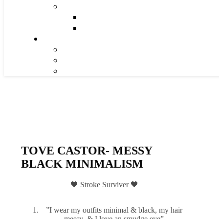
TOVE CASTOR- MESSY
BLACK MINIMALISM
🖤 Stroke Surviver 🖤
”I wear my outfits minimal & black, my hair
messy & I love an smudge eye”