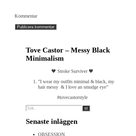
Kommentar
Tove Castor – Messy Black
Minimalism
🖤 Stroke Surviver 🖤
”I wear my outfits minimal & black, my
hair messy & I love an smudge eye”
#tovecastorstyle
Senaste inläggen
OBSESSION