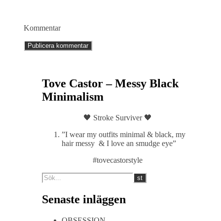
Kommentar
Tove Castor – Messy Black
Minimalism
🖤 Stroke Surviver 🖤
”I wear my outfits minimal & black, my
hair messy & I love an smudge eye”
#tovecastorstyle
Senaste inläggen
OBSESSION