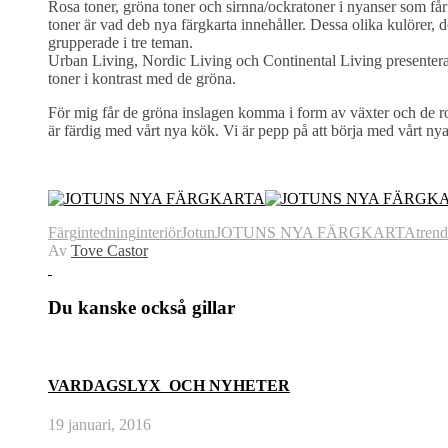
Rosa toner, gröna toner och sirnna/ockratoner i nyanser som får f
toner är vad deb nya färgkarta innehåller. Dessa olika kulörer, de
grupperade i tre teman.
Urban Living, Nordic Living och Continental Living presentera
toner i kontrast med de gröna.
För mig får de gröna inslagen komma i form av växter och de ros
är färdig med vårt nya kök. Vi är pepp på att börja med vårt ny
Färg
intedning
interiör
Jotun
JOTUNS NYA FÄRGKARTA
trend
Av
Tove Castor
Du kanske också gillar
VARDAGSLYX OCH NYHETER
19 januari, 2016