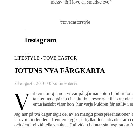
messy & I love an smudge eye”
#tovecastorstyle
.
Instagram
…
LIFESTYLE - TOVE CASTOR
JOTUNS NYA FÄRGKARTA
24 augusti, 2016
/
0 kommentarer
V
ilken härlig lunch vi var på igår när Jotun bjöd in för
tanken med på sina inspirationsresor och illustrerade
entusiastiskt visar hon hur varje kulören får ett liv i 
Jag har på två dagar tagit del av en mängd presspresentatione
har varit individen. Trenden ligger på hyllan för individen är i c
och den individuella smaken. Individen hämtar sin inspiration frå