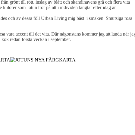
rån grönt till rött, inslag av blått och skandinavens grå och flera vita
 kulörer som Jotun tror på att i individen längtar efter idag är
des och av dessa föll Urban Living mig bäst i smaken. Smutsiga rosa
a vara accent till det vita. Där någonstans kommer jag att landa när ja
a kök redan första veckan i september.