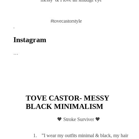
#tovecastorstyle
.
Instagram
…
TOVE CASTOR- MESSY
BLACK MINIMALISM
🖤 Stroke Surviver 🖤
”I wear my outfits minimal & black, my hair