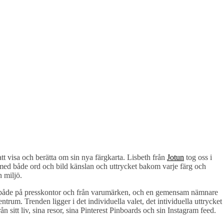
 att visa och berätta om sin nya färgkarta. Lisbeth från
Jotun
tog oss i
 med både ord och bild känslan och uttrycket bakom varje färg och
en miljö.
r, både på presskontor och från varumärken, och en gemensam nämnare
entrum. Trenden ligger i det individuella valet, det intividuella uttrycket
n sitt liv, sina resor, sina Pinterest Pinboards och sin Instagram feed.