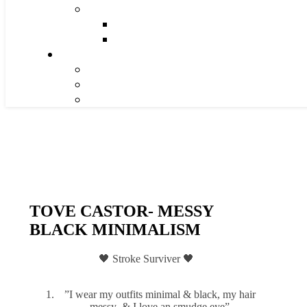
TOVE CASTOR- MESSY
BLACK MINIMALISM
🖤 Stroke Surviver 🖤
”I wear my outfits minimal & black, my hair
messy & I love an smudge eye”